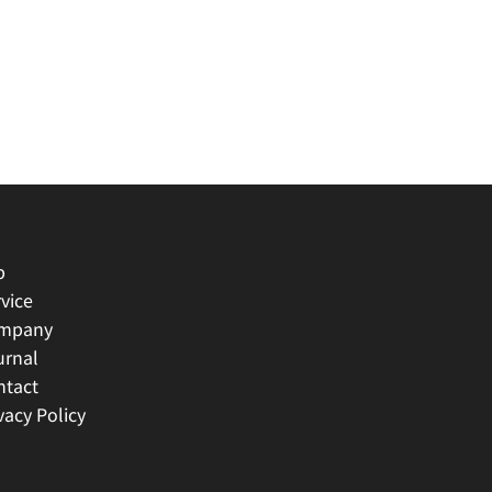
p
vice
mpany
urnal
ntact
vacy Policy