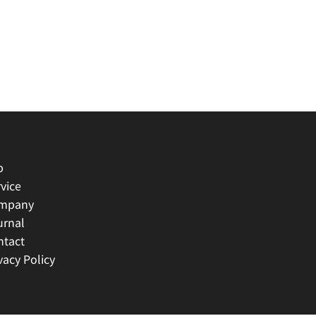
p
vice
mpany
urnal
ntact
vacy Policy